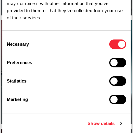
Leggi
may combine it with other information that you’ve
provided to them or that they’ve collected from your use
of their services.
Consent
Necessary
Selection
Preferences
Key Account Manager: la gestione
strategica dei clienti che guidano la
crescita aziendale
Statistics
Marketing
Leggi
Show details