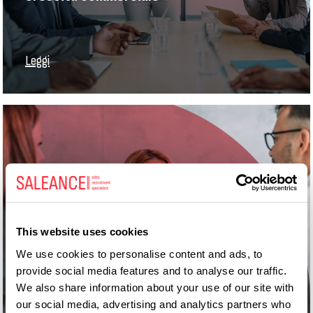
Leggi
Pre-Sales Engineer: la figura che trasforma
la complessità tecnica in valore
This website uses cookies
commerciale
We use cookies to personalise content and ads, to
provide social media features and to analyse our traffic.
We also share information about your use of our site with
our social media, advertising and analytics partners who