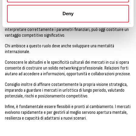
In secondo luogo, è importante essere curiosi e investire nella
formazione continua. È cruciale approfondire la conoscenza dell'azienda e
Deny
dei suoi processi interni, studiando strategie, marketing, analisi dei dati e
management. Inoltre, una solida formazione economica, che permetta di
interpretare correttamente i parametri finanziari, può oggi costituire un
vantaggio competitivo significativo.
Chi ambisce a questo ruolo deve anche sviluppare una mentalità
internazionale.
Conoscere le abitudini e le specificità culturali dei mercati in cui si opera
consente di costruire un solido networking professionale. Relazioni forti
aiutano ad accedere a informazioni, opportunità e collaborazioni preziose.
Consiglio inoltre di affinare costantemente la propria visione strategica,
imparando a guardare i mercati in un'ottica di lungo periodo, valutando
potenziale, rischi e posizionamento competitivo.
Infine, è fondamentale essere flessibili e pronti al cambiamento. I mercati
evolvono rapidamente e per gestirli al meglio servono apertura mentale,
resilienza e capacità di adattarsi a nuovi scenari.