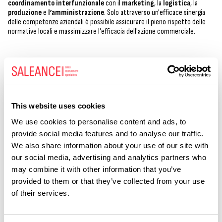
coordinamento interfunzionale
con il
marketing
, la
logistica
, la
produzione
e
l’amministrazione
. Solo attraverso un'efficace sinergia
delle competenze aziendali è possibile assicurare il pieno rispetto delle
normative locali e massimizzare l'efficacia dell'azione commerciale.
Quali sono le cinque skill fondamentali
per eccellere nel tuo ruolo?
This website uses cookies
Leadership
: un Direttore Commerciale deve saper motivare,
guidare e ispirare il proprio team verso il raggiungimento degli
We use cookies to personalise content and ads, to
obiettivi. La capacità di creare e promuovere una cultura della
provide social media features and to analyse our traffic.
performance è fondamentale.
We also share information about your use of our site with
Visione strategica
: è cruciale possedere una forte visione
our social media, advertising and analytics partners who
strategica per interpretare il mercato, anticipare i cambiamenti e
may combine it with other information that you’ve
adattare proattivamente l'approccio commerciale alle nuove
dinamiche.
provided to them or that they’ve collected from your use
of their services.
Competenze analitiche
: l’analisi approfondita dei dati di vendita,
dei KPI (Key Performance Indicator) e delle dinamiche di mercato
rende possibile prendere decisioni efficaci e orientate al risultato,